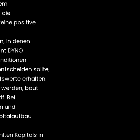
em 
die 
ine positive 
, in denen 
nnt DYNO 
nditionen 
tscheiden sollte, 
fswerte erhalten.
 werden, baut 
. Bei 
n und 
italaufbau 
lten Kapitals in 