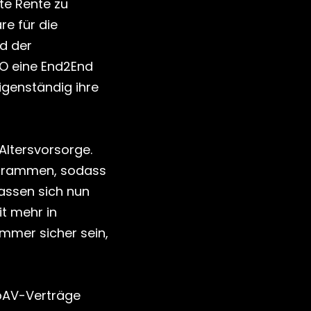
e Rente zu 
 für die 
 der 
O eine End2End 
genständig ihre 
Altersvorsorge. 
ogrammen, sodass 
assen sich nun 
t mehr in 
mmer sicher sein, 
bAV-Verträge 