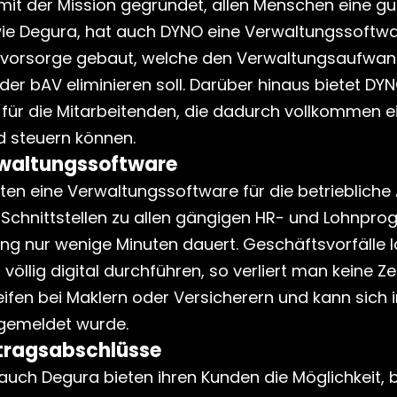
it der Mission gegründet, allen Menschen eine gut
ie Degura, hat auch DYNO eine Verwaltungssoftware
rsvorsorge gebaut, welche den Verwaltungsaufwand
er bAV eliminieren soll. Darüber hinaus bietet DYN
für die Mitarbeitenden, die dadurch vollkommen ei
d steuern können.
rwaltungssoftware
ten eine Verwaltungssoftware für die betriebliche 
 Schnittstellen zu allen gängigen HR- und Lohnpr
ng nur wenige Minuten dauert. Geschäftsvorfälle l
völlig digital durchführen, so verliert man keine Zei
ifen bei Maklern oder Versicherern und kann sich i
g gemeldet wurde.
rtragsabschlüsse
auch Degura bieten ihren Kunden die Möglichkeit, 