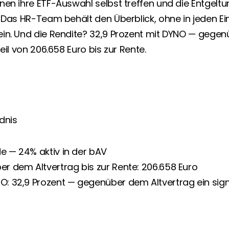
nen ihre ETF-Auswahl selbst treffen und die Entgel
 Das HR-Team behält den Überblick, ohne in jeden Einz
in. Und die Rendite? 32,9 Prozent mit DYNO — gegen
eil von 206.658 Euro bis zur Rente.
e
dnis
e — 24% aktiv in der bAV
er dem Altvertrag bis zur Rente: 206.658 Euro
O: 32,9 Prozent — gegenüber dem Altvertrag ein signi