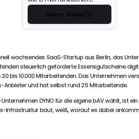
Dennis Ortmann (Founder) direkt 
eingebunden — HR-Tech-Founder 
Demo Video
vertraut DYNO mit der eigenen 
Belegschaft.
ony GmbH
Lennard Sadowski
Marketing Manager
Mit DYNO habe ich als 
hnell wachsendes SaaS-Startup aus Berlin, das Unte
Arbeitnehmer endlich 
beitenden steuerlich geförderte Essensgutscheine digit
das Gefühl, das 
20 bis 10.000 Mitarbeitenden. Das Unternehmen verste
Thema bAV leichter zu 
-Anbieter und hat selbst rund 25 Mitarbeitende.
durchdringen.
Unternehmen DYNO für die eigene bAV wählt, ist ein s
ts-Infrastruktur baut, weiß, worauf es dabei ankomm
ituation