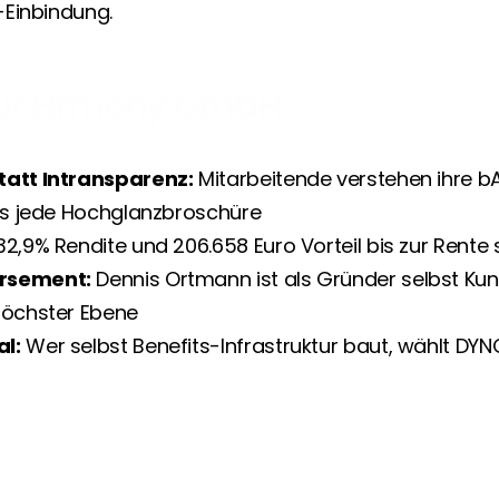
Einbindung.
für Hrmony GmbH
tatt Intransparenz:
 Mitarbeitende verstehen ihre bA
als jede Hochglanzbroschüre
32,9% Rendite und 206.658 Euro Vorteil bis zur Rente 
rsement:
 Dennis Ortmann ist als Gründer selbst Kun
höchster Ebene
l:
 Wer selbst Benefits-Infrastruktur baut, wählt DYNO