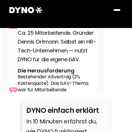
wachsendes SaaS-Startup 
aus Berlin für steuerlich 
geförderte Essensgutscheine. 
Ca. 25 Mitarbeitende. Gründer: 
Dennis Ortmann. Selbst ein HR-
Tech-Unternehmen — nutzt 
DYNO für die eigene bAV.
Die Herausforderung
Bestehender Altvertrag (3% 
Kostenquote). Das bAV-Thema 
war für Mitarbeitende 
intransparent und schwer 
durchdringbar — trotz HR-Tech-
DYNO einfach erklärt
Hintergrund des Unternehmens.
Die Lösung
In 10 Minuten erfährst du, 
Wechsel zu DYNO. Clarissa 
wie DYNO funktioniert.
Napierski als interne Treiberin, 