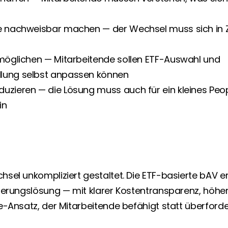
e nachweisbar machen — der Wechsel muss sich in 
möglichen — Mitarbeitende sollen ETF-Auswahl und 
lung selbst anpassen können
uzieren — die Lösung muss auch für ein kleines Peo
in
el unkompliziert gestaltet. Die ETF-basierte bAV ers
herungslösung — mit klarer Kostentransparenz, höher
-Ansatz, der Mitarbeitende befähigt statt überforde