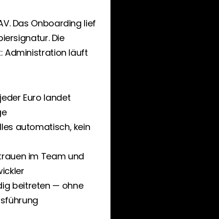
AV. Das Onboarding lief 
iersignatur. Die 
 Administration läuft 
eder Euro landet 
ge
les automatisch, kein 
rtrauen im Team und 
ickler
g beitreten — ohne 
tsführung