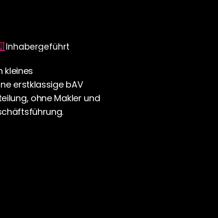
baut hat
Inhabergeführt
 kleines 
ne erstklassige bAV 
ilung, ohne Makler und 
chäftsführung.