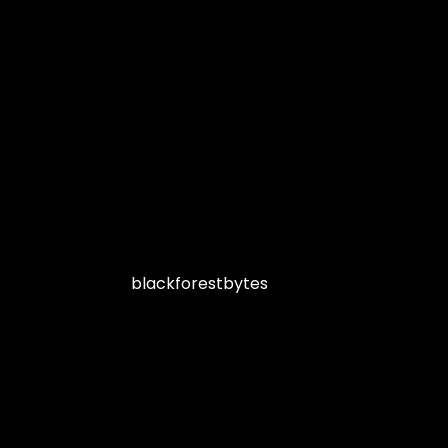
blackforestbytes
Inhabergeführt u
maklerlos — wie 
blackforestbytes 
moderne bAV oh