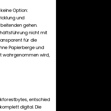
keine Option: 
icklung und 
rbeitenden gehen. 
äftsführung nicht mit 
ansparent für die 
 ohne Papierberge und 
it wahrgenommen wird, 
forestbytes, entschied 
komplett digital. Die 