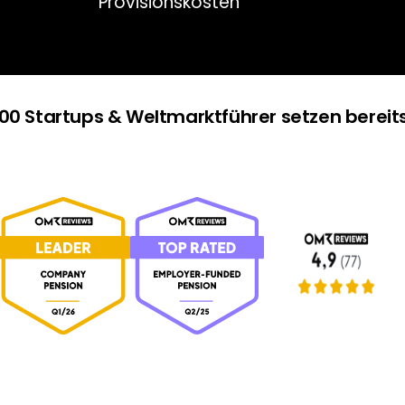
eteiligung
Provisionskosten
Digital & paperle
500 Startups & Weltmarktführer setzen bereit