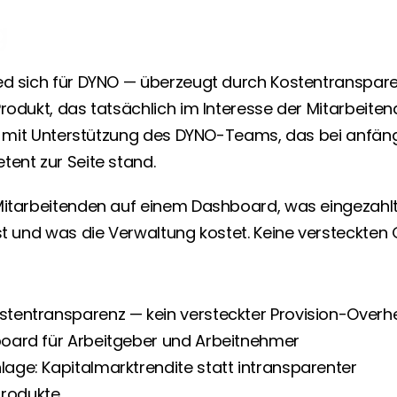
Produkt, das dem 
g
Mitarbeiter hilft, die 
Rente wirklich zu 
ed sich für DYNO — überzeugt durch Kostentransparen
erhöhen.
rodukt, das tatsächlich im Interesse der Mitarbeitende
ief mit Unterstützung des DYNO-Teams, das bei anfäng
tent zur Seite stand.
Mitarbeitenden auf einem Dashboard, was eingezahlt 
st und was die Verwaltung kostet. Keine versteckten 
ostentransparenz — kein versteckter Provision-Over
board für Arbeitgeber und Arbeitnehmer
lage: Kapitalmarktrendite statt intransparenter 
produkte