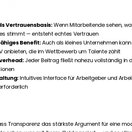
ür BioStates
ls Vertrauensbasis:
 Wenn Mitarbeitende sehen, was
 es stimmt — entsteht echtes Vertrauen
higes Benefit:
 Auch als kleines Unternehmen kann 
V anbieten, die im Wettbewerb um Talente zählt
verhead:
 Jeder Beitrag fließt nahezu vollständig in 
sionen
altung:
 Intuitives Interface für Arbeitgeber und Arbe
forderlich
dass Transparenz das stärkste Argument für eine mode