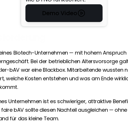
ist. Die Software ist intuitiv für 
Arbeitgeber und Arbeitnehmer. 
Demo Video
Das DYNO-Team hat den 
Onboarding-Prozess kompetent 
begleitet.
sforderung
Benedict Ohlmann
Vertriebsleiter & 
Einkaufsleiter, BioStates 
 kleines Biotech-Unternehmen — mit hohem Anspruch a
GmbH
ngeschäft. Bei der betrieblichen Altersvorsorge galt 
Transparenz der 
kler-bAV war eine Blackbox. Mitarbeitende wussten ni
Kosten, Zuverlässigkeit 
rt, welche Kosten entstehen und was am Ende wirklich
durch das DYNO Team, 
nkommt.
einfaches Handling mit 
der Software für 
nes Unternehmen ist es schwieriger, attraktive Benefi
Arbeitnehmer und 
 faire bAV sollte diesen Nachteil ausgleichen — ohne
Arbeitgeber — und ein 
nd für das kleine Team.
neues innovatives 