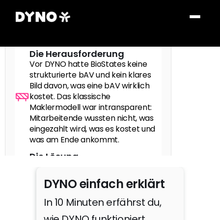
BioStates besonders wichtig, 
um als Arbeitgeber 
wettbewerbsfähig zu bleiben.
Die Herausforderung
Vor DYNO hatte BioStates keine 
strukturierte bAV und kein klares 
Bild davon, was eine bAV wirklich 
kostet. Das klassische 
Maklermodell war intransparent: 
Mitarbeitende wussten nicht, was 
eingezahlt wird, was es kostet und 
was am Ende ankommt.
Die Lösung
DYNO hat BioStates volle 
Kostentransparenz gebracht: 
DYNO einfach erklärt
Mitarbeitende sehen genau, was 
eingezahlt wird, was die Verwaltung 
In 10 Minuten erfährst du, 
kostet und wie ihr Kapital angelegt 
wie DYNO funktioniert.