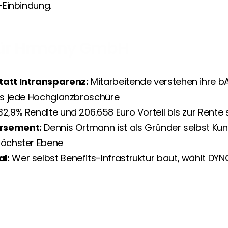
Einbindung.
für Hrmony GmbH
tatt Intransparenz:
 Mitarbeitende verstehen ihre bA
als jede Hochglanzbroschüre
32,9% Rendite und 206.658 Euro Vorteil bis zur Rente 
rsement:
 Dennis Ortmann ist als Gründer selbst Kun
höchster Ebene
l:
 Wer selbst Benefits-Infrastruktur baut, wählt DYNO