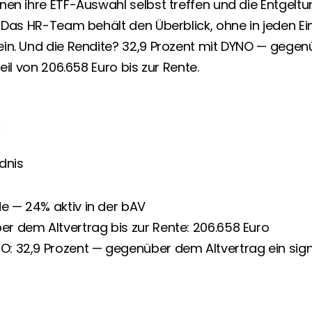
nen ihre ETF-Auswahl selbst treffen und die Entgel
 Das HR-Team behält den Überblick, ohne in jeden Einz
in. Und die Rendite? 32,9 Prozent mit DYNO — gegen
eil von 206.658 Euro bis zur Rente.
e
dnis
e — 24% aktiv in der bAV
er dem Altvertrag bis zur Rente: 206.658 Euro
O: 32,9 Prozent — gegenüber dem Altvertrag ein signi