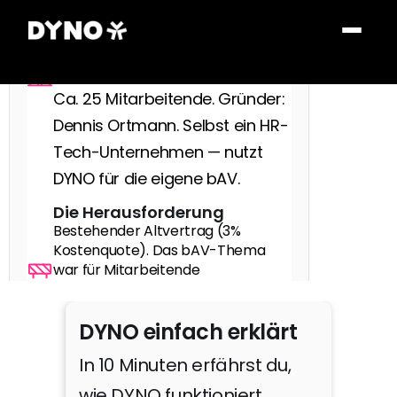
wachsendes SaaS-Startup 
aus Berlin für steuerlich 
geförderte Essensgutscheine. 
Ca. 25 Mitarbeitende. Gründer: 
Dennis Ortmann. Selbst ein HR-
Tech-Unternehmen — nutzt 
DYNO für die eigene bAV.
Die Herausforderung
Bestehender Altvertrag (3% 
Kostenquote). Das bAV-Thema 
war für Mitarbeitende 
intransparent und schwer 
durchdringbar — trotz HR-Tech-
DYNO einfach erklärt
Hintergrund des Unternehmens.
Die Lösung
In 10 Minuten erfährst du, 
Wechsel zu DYNO. Clarissa 
wie DYNO funktioniert.
Napierski als interne Treiberin, 