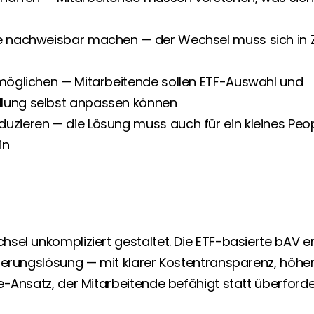
e nachweisbar machen — der Wechsel muss sich in 
möglichen — Mitarbeitende sollen ETF-Auswahl und 
lung selbst anpassen können
uzieren — die Lösung muss auch für ein kleines Peo
in
el unkompliziert gestaltet. Die ETF-basierte bAV ers
herungslösung — mit klarer Kostentransparenz, höher
-Ansatz, der Mitarbeitende befähigt statt überforde