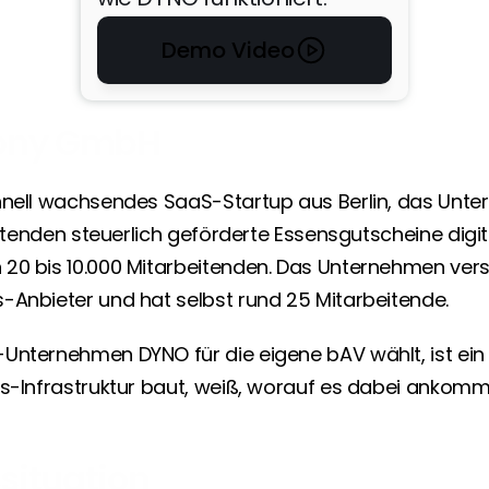
Dennis Ortmann (Founder) direkt 
eingebunden — HR-Tech-Founder 
Demo Video
vertraut DYNO mit der eigenen 
Belegschaft.
ony GmbH
Lennard Sadowski
Marketing Manager
Mit DYNO habe ich als 
hnell wachsendes SaaS-Startup aus Berlin, das Unte
Arbeitnehmer endlich 
beitenden steuerlich geförderte Essensgutscheine digit
das Gefühl, das 
20 bis 10.000 Mitarbeitenden. Das Unternehmen verste
Thema bAV leichter zu 
-Anbieter und hat selbst rund 25 Mitarbeitende.
durchdringen.
Unternehmen DYNO für die eigene bAV wählt, ist ein s
ts-Infrastruktur baut, weiß, worauf es dabei ankomm
ituation