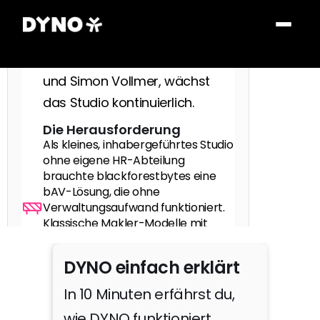
Lösungen — mit Expertise in 
C++, Go, React und Angular. 
Gegründet von Mike Schwörer 
und Simon Vollmer, wächst 
das Studio kontinuierlich.
Die Herausforderung
Als kleines, inhabergeführtes Studio 
ohne eigene HR-Abteilung 
brauchte blackforestbytes eine 
bAV-Lösung, die ohne 
Verwaltungsaufwand funktioniert. 
Klassische Makler-Modelle mit 
intransparenten Kosten und 
analogem Papierprozess passten 
DYNO einfach erklärt
nicht zum digitalen 
Selbstverständnis des Teams.
In 10 Minuten erfährst du, 
Die Lösung
wie DYNO funktioniert.