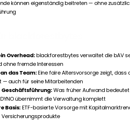
nde können eigenständig beitreten — ohne zusätzlic
ührung
ür blackforestbytes
ein Overhead:
 blackforestbytes verwaltet die bAV sel
d ohne fremde Interessen
l an das Team:
 Eine faire Altersvorsorge zeigt, das
kt — auch für seine Mitarbeitenden
r Geschäftsführung:
 Was früher Aufwand bedeutet hä
DYNO übernimmt die Verwaltung komplett
e Basis:
 ETF-basierte Vorsorge mit Kapitalmarktrendi
r Versicherungsprodukte