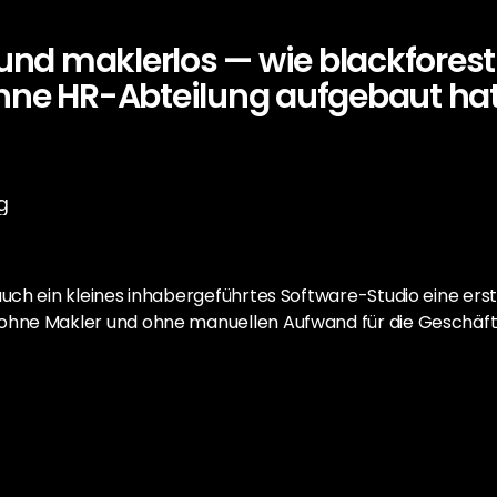
und maklerlos — wie blackforestb
ne HR-Abteilung aufgebaut ha
g
auch ein kleines inhabergeführtes Software-Studio eine ers
 ohne Makler und ohne manuellen Aufwand für die Geschäft