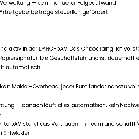
 Verwaltung — kein manueller Folgeaufwand
: Arbeitgeberbeiträge steuerlich gefördert
e
ind aktiv in der DYNO-bAV. Das Onboarding lief vollstä
Papiersignatur. Die Geschäftsführung ist dauerhaft en
uft automatisch.
 kein Makler-Overhead, jeder Euro landet nahezu volls
chtung — danach läuft alles automatisch, kein Nachver
e
ente bAV stärkt das Vertrauen im Team und schafft Vo
Entwickler