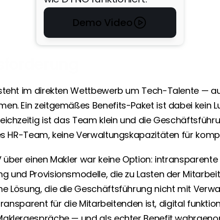
blackforestbytes entschied sich für 
DYNO: einmalige digitale 
Demo Video
Einrichtung durch Geschäftsführer 
Mike Schwörer — danach läuft alles 
automatisch. Kein Makler, keine 
Papiersignaturen, keine manuellen 
sforderung
Folgeprozesse. Mitarbeitende 
konnten eigenständig beitreten, 
ETF-basiert und vollständig 
 steht im direkten Wettbewerb um Tech-Talente — a
transparent.
en. Ein zeitgemäßes Benefits-Paket ist dabei kein Lu
ichzeitig ist das Team klein und die Geschäftsführun
Armin Benz
CEO
nes HR-Team, keine Verwaltungskapazitäten für kompli
Die Provisionsfreiheit 
war längst überfällig, 
 über einen Makler war keine Option: intransparente 
und es ist erfrischend 
g und Provisionsmodelle, die zu Lasten der Mitarbei
zu sehen, dass DYNO 
e Lösung, die die Geschäftsführung nicht mit Verw
diesen Weg 
transparent für die Mitarbeitenden ist, digital funktio
konsequent geht.
aklergespräche — und als echter Benefit wahrgenom