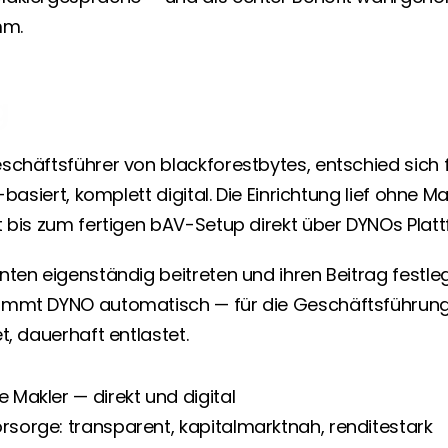
mm.
g
schäftsführer von blackforestbytes, entschied sich f
F-basiert, komplett digital. Die Einrichtung lief ohne 
t bis zum fertigen bAV-Setup direkt über DYNOs Platt
ten eigenständig beitreten und ihren Beitrag festleg
immt DYNO automatisch — für die Geschäftsführung 
t, dauerhaft entlastet.
e Makler — direkt und digital
rsorge: transparent, kapitalmarktnah, renditestark