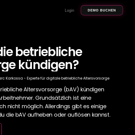
Login
DEMO BUCHEN
e betriebliche 
rge kündigen?
rc Karkossa - Experte für digitale betriebliche Altersvorsorge
triebliche Altersvorsorge (bAV) kündigen 
Arbeitnehmer. Grundsätzlich ist eine 
h nicht möglich. Allerdings gibt es einige 
du die bAV aufheben oder auflösen kannst.