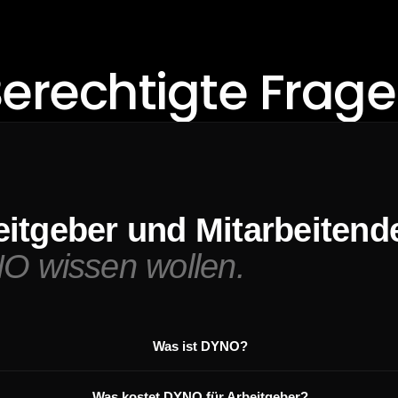
erechtigte Frag
itgeber und Mitarbeitend
O wissen wollen.
Was ist DYNO?
Was kostet DYNO für Arbeitgeber?