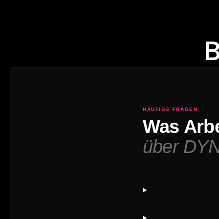
B
HÄUFIGE FRAGEN
Was Arbe
über DYN