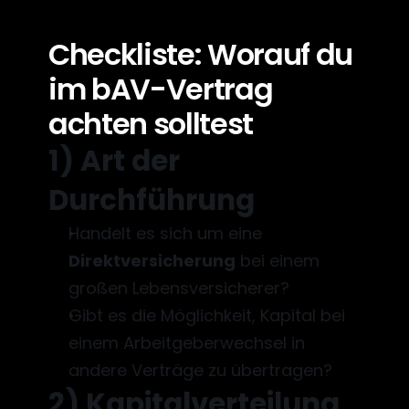
Checkliste: Worauf du 
im bAV-Vertrag 
achten solltest
1) Art der 
Durchführung
Handelt es sich um eine 
Direktversicherung
 bei einem 
großen Lebensversicherer?
Gibt es die Möglichkeit, Kapital bei 
einem Arbeitgeberwechsel in 
andere Verträge zu übertragen?
2) Kapitalverteilung 