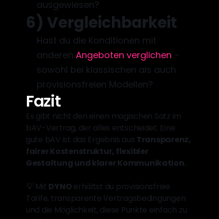
ausgewiesen?
6) Vergleichbarkeit
Hast du die Konditionen mit 
anderen 
Angeboten verglichen
 – 
sowohl bei klassischen als auch 
provisionsfreien Modellen?
Fazit
Es gibt nicht den einen magischen Satz im 
bAV-Vertrag, der alles entscheidet. Eine 
gute bAV ist das Ergebnis aus 
Transparenz, 
fairer Kostenstruktur, flexibler 
Gestaltung und klarer Kommunikation.
💡 Mit 
DYNO
 erhältst du provisionsfreie 
Tarife, transparente Vertragsbedingungen 
und die Möglichkeit, diese Punkte einfach zu 