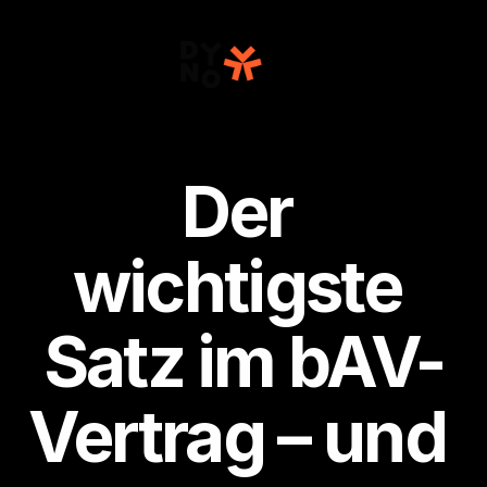
Für Unternehmen
Arbeitnehmer
Partner
Ressourcen
Der 
Preise
Login
Jetzt kostenlos testen
wichtigste 
Satz im bAV-
Vertrag – und 