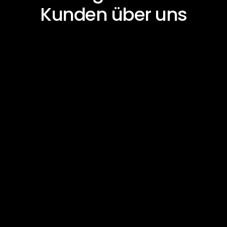
Kunden über uns
Roland W.
Geschäftsführer
„Die bAV ist nach der Einführung von DYNO 
einfach und automatisiert gelöst. Wir müssen 
uns um nichts mehr kümmern.” 
Verena Hauser
CEO
„Eine klassische bAV-Lösung kam für uns nicht 