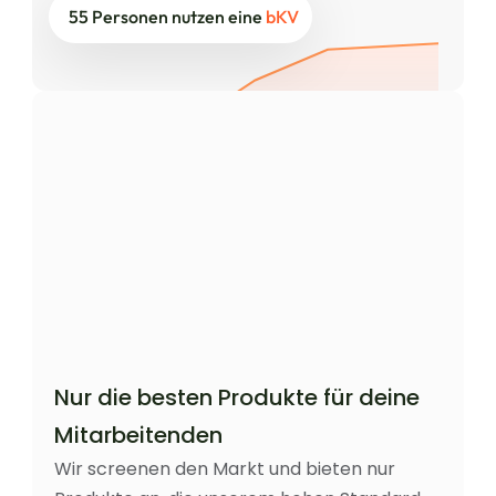
55 Personen nutzen eine 
bKV
Stuttgarter Versicherung
DYNO Score: 113 
AXA Versicherung
DYNO Score: 102
Allianz Versicherung
DYNO Score: 109
Nur die besten Produkte für deine 
Mitarbeitenden
Wir screenen den Markt und bieten nur 