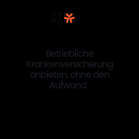
Für Unternehmen
Arbeitnehmer
Partner
Betriebliche
Ressourcen
Preise
Krankenversicherung
Login
Jetzt kostenlos testen
anbieten, ohne den
Aufwand
Demo vereinbaren